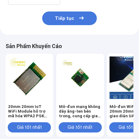
Tiếp tục
Sản Phẩm Khuyến Cáo
20mm 20mm IoT
Mô-đun mạng không
Mô-đun WiFi I
WiFi Module hỗ trợ
dây ăng-ten bên
20mm 20mm hỗ
mã hóa WPA2 PSK
trong, cung cấp giao
giao diện UAR
WPA PSK WEP phù
diện UART, SPI, I2C,
I2C GPIO và ph
hợp với Smart Home
GPIO, hoàn hảo cho
nhiệt độ Tối t
Giá tốt nhất
Giá tốt nhất
Giá tốt n
Industrial Control
các ứng dụng không
đến 70 độ C Đ
Networks
dây nhúng
thiết kế cho kế