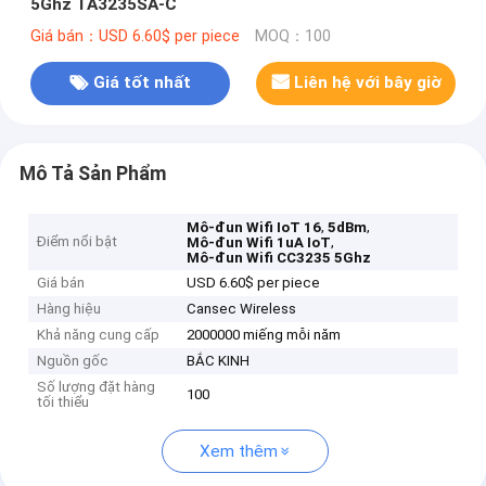
5Ghz TA3235SA-C
Giá bán：USD 6.60$ per piece
MOQ：100
Giá tốt nhất
Liên hệ với bây giờ
Mô Tả Sản Phẩm
,
,
Mô-đun Wifi IoT 16
5dBm
Điểm nổi bật
,
Mô-đun Wifi 1uA IoT
Mô-đun Wifi CC3235 5Ghz
Giá bán
USD 6.60$ per piece
Hàng hiệu
Cansec Wireless
Khả năng cung cấp
2000000 miếng mỗi năm
Nguồn gốc
BẮC KINH
Số lượng đặt hàng
100
tối thiểu
Xem thêm